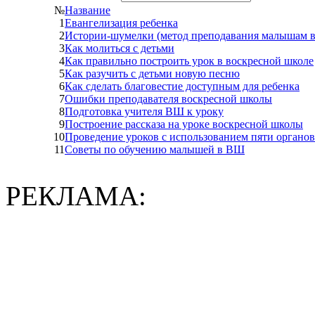
№
Название
1
Евангелизация ребенка
2
Истории-шумелки (метод преподавания малышам в
3
Как молиться с детьми
4
Как правильно построить урок в воскресной школе
5
Как разучить с детьми новую песню
6
Как сделать благовестие доступным для ребенка
7
Ошибки преподавателя воскресной школы
8
Подготовка учителя ВШ к уроку
9
Построение рассказа на уроке воскресной школы
10
Проведение уроков с использованием пяти органов
11
Советы по обучению малышей в ВШ
РЕКЛАМА: