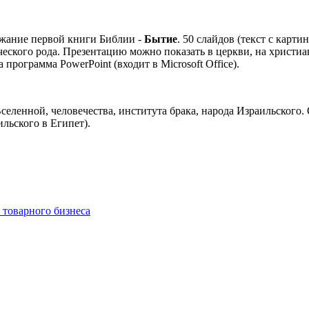
ржание первой книги Библии -
Бытие
. 50 слайдов (текст с карт
ческого рода.
Презентацию можно показать в церкви, на христиа
программа PowerPoint (входит в Microsoft Office).
селенной, человечества, института брака, народа Израильского
льского в Египет).
 товарного бизнеса