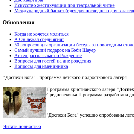
Искусство жестикуляции при театральной читке
Международный банкет (идея для последнего дня в лагер
Обновления
Когда не хочется молиться
А Он лежал среди ягнят
50 вопросов для организации беседы за новогодним стол
Самый лучший подарок на Бэби Шауер
Ангел рассказывает о Рождестве
Вопросы для гостей на дне рождения
Вопросы для именинника
"Доспехи Бога" - программа детского-подросткового лагеря
Программа христианского лагеря
"Доспех
Средневековья. Программа разработана для
"Доспехи Бога" успешно опробованы летом
Читать полностью