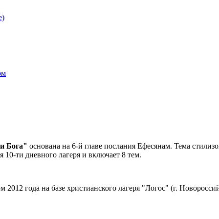
е)
ом
и Бога"
основана на 6-й главе послания Ефесянам. Тема стилиз
 10-ти дневного лагеря и включает 8 тем.
 2012 года на базе христианского лагеря "Логос" (г. Новоросси