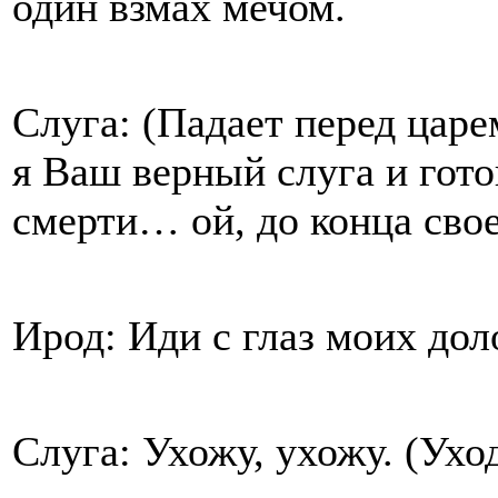
один взмах мечом.
Слуга: (Падает перед царе
я Ваш верный слуга и гот
смерти… ой, до конца сво
Ирод: Иди с глаз моих дол
Слуга: Ухожу, ухожу. (Ухо