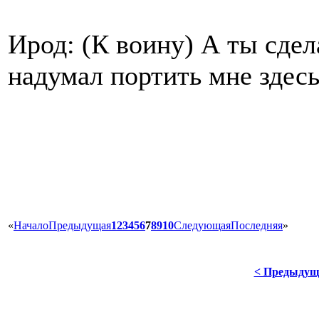
Ирод: (К воину) А ты сдел
надумал портить мне здесь
«
Начало
Предыдущая
1
2
3
4
5
6
7
8
9
10
Следующая
Последняя
»
< Предыдущ