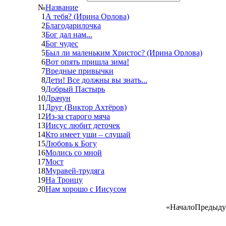
№
Название
1
А тебя? (Ирина Орлова)
2
Благодарилочка
3
Бог дал нам...
4
Бог чудес
5
Был ли маленьким Христос? (Ирина Орлова)
6
Вот опять пришла зима!
7
Вредные привычки
8
Дети! Все должны вы знать...
9
Добрый Пастырь
10
Драчун
11
Друг (Виктор Ахтёров)
12
Из-за старого мяча
13
Иисус любит деточек
14
Кто имеет уши – слушай
15
Любовь к Богу
16
Молись со мной
17
Мост
18
Муравей-трудяга
19
На Троицу
20
Нам хорошо с Иисусом
«
Начало
Предыду