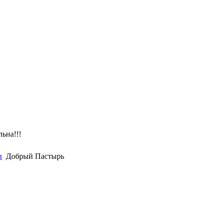
ьна!!!
ы
Добрый Пастырь