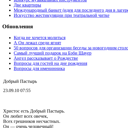
Две квартиры
Международный банкет (идея для последнего дня в лагер
Искусство жестикуляции при театральной читке
Обновления
Когда не хочется молиться
А Он лежал среди ягнят
50 вопросов для организации беседы за новогодним стол
Самый лучший подарок на Бэби Шауер
Ангел рассказывает о Рождестве
Вопросы для гостей на дне рождения
Вопросы для именинника
Добрый Пастырь
23.09.10 07:55
Христос есть Добрый Пастырь.
Он любит всех овечек,
Всех грешников несчастных.
Он — очень человечный!