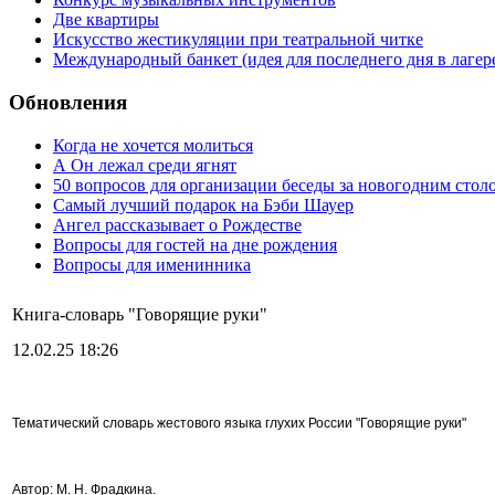
Две квартиры
Искусство жестикуляции при театральной читке
Международный банкет (идея для последнего дня в лагер
Обновления
Когда не хочется молиться
А Он лежал среди ягнят
50 вопросов для организации беседы за новогодним стол
Самый лучший подарок на Бэби Шауер
Ангел рассказывает о Рождестве
Вопросы для гостей на дне рождения
Вопросы для именинника
Книга-словарь "Говорящие руки"
12.02.25 18:26
Тематический словарь жестового языка глухих
России "Говорящие руки"
Автор:
М. Н. Фрадкина.