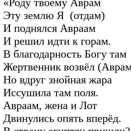
«Роду твоему Аврам
Эту землю Я (отдам)
И поднялся Авраам
И решил идти к горам.
В благодарность Богу там
Жертвенник возвёл (Аврам
Но вдруг знойная жара
Иссушила там поля.
Авраам, жена и Лот
Двинулись опять вперёд.
В страну египтян пришли?