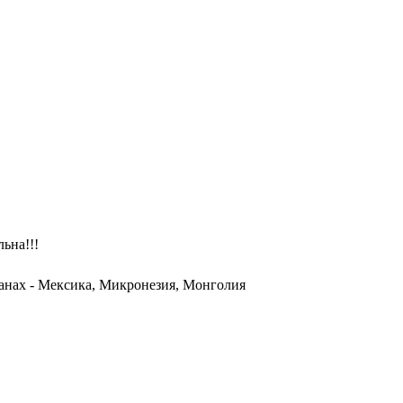
ьна!!!
анах - Мексика, Микронезия, Монголия