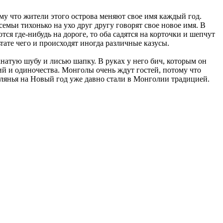
му что жители этого острова меняют свое имя каждый год.
емьи тихонько на ухо друг другу говорят свое новое имя. В
тся где-нибудь на дороге, то оба садятся на корточки и шепчут
ьтате чего и происходят иногда различные казусы.
натую шубу и лисью шапку. В руках у него бич, которым он
ий и одиночества. Монголы очень ждут гостей, потому что
гулянья на Новый год уже давно стали в Монголии традицией.