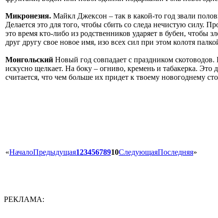
Микронезия.
Майкл Джексон – так в какой-то год звали полов
Делается это для того, чтобы сбить со следа нечистую силу. П
это время кто-либо из родственников ударяет в бубен, чтобы з
друг другу свое новое имя, изо всех сил при этом колотя палк
Монгольский
Новый год совпадает с праздником скотоводов. 
искусно щелкает. На боку – огниво, кремень и табакерка. Это
считается, что чем больше их придет к твоему новогоднему ст
«
Начало
Предыдущая
1
2
3
4
5
6
7
8
9
10
Следующая
Последняя
»
РЕКЛАМА: