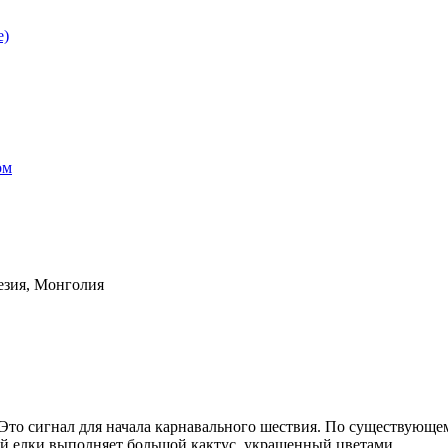
е)
ом
езия, Монголия
 Это сигнал для начала карнавального шествия. По существующ
й елки выполняет большой кактус, украшенный цветами.