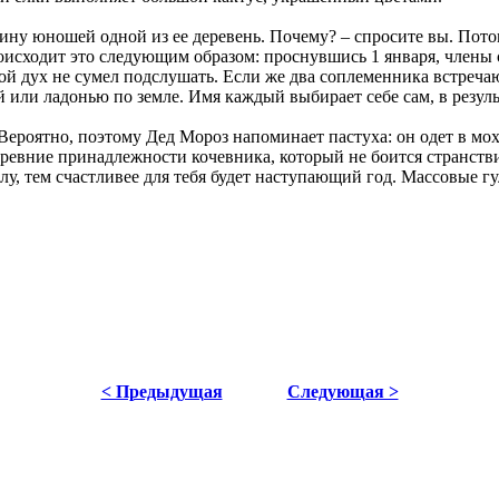
ину юношей одной из ее деревень. Почему? – спросите вы. Пото
роисходит это следующим образом: проснувшись 1 января, члены с
лой дух не сумел подслушать. Если же два соплеменника встречаю
ой или ладонью по земле. Имя каждый выбирает себе сам, в резул
Вероятно, поэтому Дед Мороз напоминает пастуха: он одет в мох
 древние принадлежности кочевника, который не боится странств
олу, тем счастливее для тебя будет наступающий год. Массовые 
< Предыдущая
Следующая >