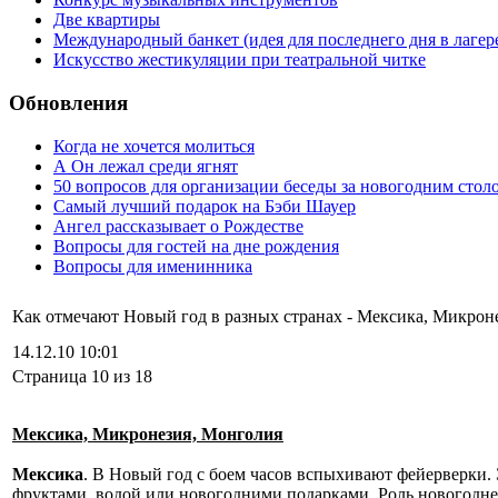
Две квартиры
Международный банкет (идея для последнего дня в лагер
Искусство жестикуляции при театральной читке
Обновления
Когда не хочется молиться
А Он лежал среди ягнят
50 вопросов для организации беседы за новогодним стол
Самый лучший подарок на Бэби Шауер
Ангел рассказывает о Рождестве
Вопросы для гостей на дне рождения
Вопросы для именинника
Как отмечают Новый год в разных странах - Мексика, Микрон
14.12.10 10:01
Cтраница 10 из 18
Мексика, Микронезия, Монголия
Мексика
. В Новый год с боем часов вспыхивают фейерверки.
фруктами, водой или новогодними подарками. Роль новогодне