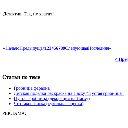
Детектив: Так, ну хватит!
«
Начало
Предыдущая
1
2
3
4
5
6
7
8
9
Следующая
Последняя
»
< Пре
Статьи по теме
Гробница фараона
Детская поделка-раскраска на Пасху "Пустая гробница"
Пустая гробница (декорация на Пасху)
Что такое Пасха (кукольная сценка)
РЕКЛАМА: