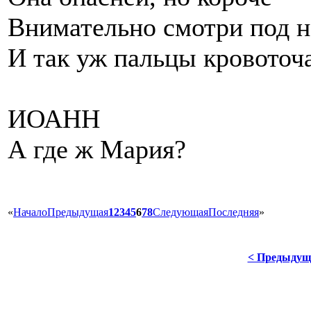
Внимательно смотри под н
И так уж пальцы кровоточа
ИОАНН
А где ж Мария?
«
Начало
Предыдущая
1
2
3
4
5
6
7
8
Следующая
Последняя
»
< Предыдущ