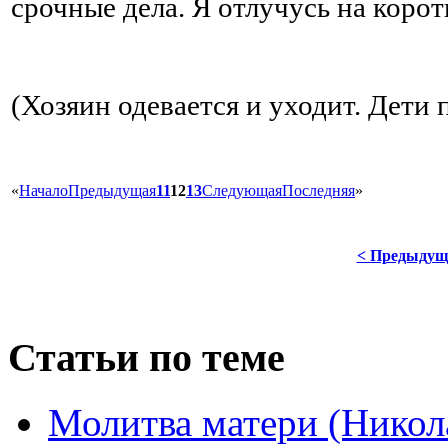
срочные дела. Я отлучусь на корот
(Хозяин одевается и уходит. Дет
«
Начало
Предыдущая
11
12
13
Следующая
Последняя
»
< Предыдущ
Статьи по теме
Молитва матери (Никол