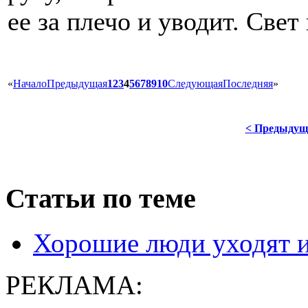
ее за плечо и уводит. Свет
«
Начало
Предыдущая
1
2
3
4
5
6
7
8
9
10
Следующая
Последняя
»
< Предыдущ
Статьи по теме
Хорошие люди уходят 
РЕКЛАМА: