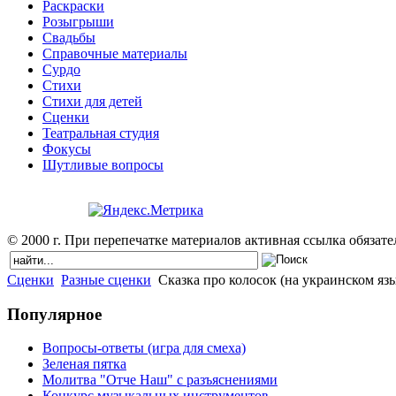
Раскраски
Розыгрыши
Свадьбы
Справочные материалы
Сурдо
Стихи
Стихи для детей
Сценки
Театральная студия
Фокусы
Шутливые вопросы
© 2000 г. При перепечатке материалов активная ссылка обязател
Сценки
Разные сценки
Сказка про колосок (на украинском яз
Популярное
Вопросы-ответы (игра для смеха)
Зеленая пятка
Молитва "Отче Наш" с разъяснениями
Конкурс музыкальных инструментов