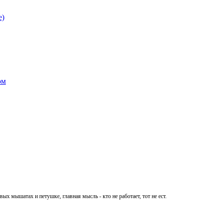
е)
ом
ых мышатах и петушке, главная мысль - кто не работает, тот не ест.