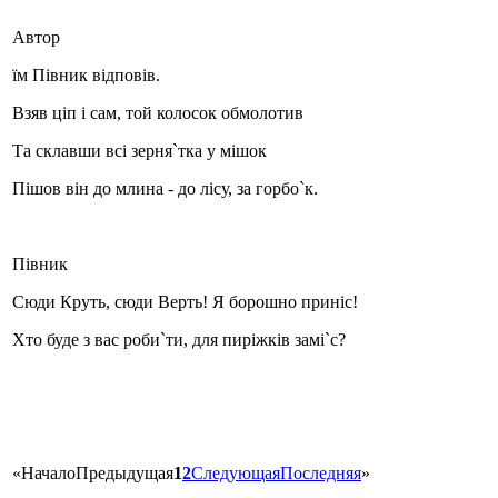
Автор
їм Півник відповів.
Взяв ціп і сам, той колосок обмолотив
Та склавши всі зерня`тка у мішок
Пішов він до млина - до лісу, за горбо`к.
Півник
Сюди Круть, сюди Верть! Я борошно приніс!
Хто буде з вас роби`ти, для пиріжків замі`с?
«
Начало
Предыдущая
1
2
Следующая
Последняя
»