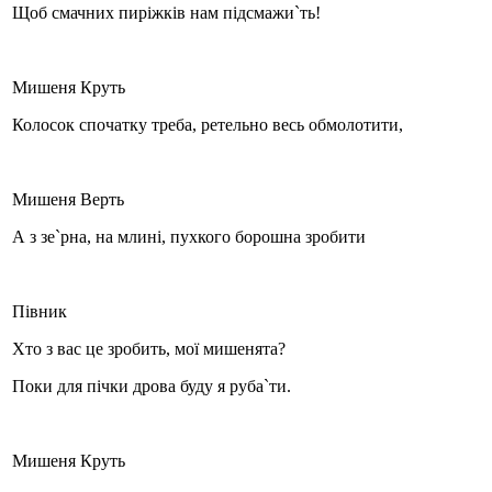
Щоб смачних пиріжків нам підсмажи`ть!
Мишеня Круть
Колосок спочатку треба, ретельно весь обмолотити,
Мишеня Верть
А з зе`рна, на млині, пухкого борошна зробити
Півник
Хто з вас це зробить, мої мишенята?
Поки для пічки дрова буду я руба`ти.
Мишеня Круть