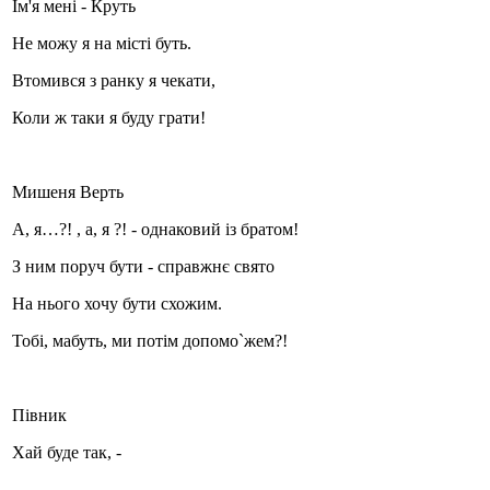
Ім'я мені - Круть
Не можу я на місті буть.
Втомився з ранку я чекати,
Коли ж таки я буду грати!
Мишеня Верть
А, я…?! , а, я ?! - однаковий із братом!
З ним поруч бути - справжнє свято
На нього хочу бути схожим.
Тобі, мабуть, ми потім допомо`жем?!
Півник
Хай буде так, -