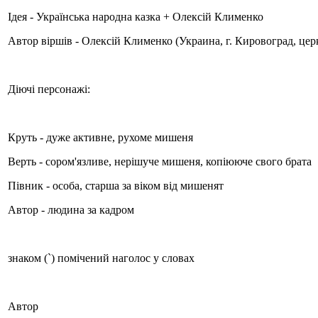
Ідея - Українська народна казка + Олексій Клименко
Автор віршів - Олексій Клименко (Украина, г. Кировоград, це
Діючі персонажі:
Круть - дуже активне, рухоме мишеня
Верть - сором'язливе, нерішуче мишеня, копіююче свого брата
Півник - особа, старша за віком від мишенят
Автор - людина за кадром
знаком (`) помічений наголос у словах
Автор