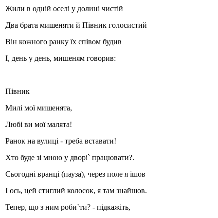
Жили в одній оселі у долині чистій
Два брата мишеняти й Півник голосистий
Він кожного ранку їх співом будив
І, день у день, мишеням говорив:
Півник
Милі мої мишенята,
Любі ви мої малята!
Ранок на вулиці - треба вставати!
Хто буде зі мною у дворі` працювати?.
Сьогодні вранці (пауза), через поле я ішов
І ось, цей стиглий колосок, я там знайшов.
Тепер, що з ним роби`ти? - підкажіть,