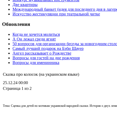
Две квартиры
Международный банкет (идея для последнего дня в лагер
Искусство жестикуляции при театральной читке
Обновления
Когда не хочется молиться
А Он лежал среди ягнят
50 вопросов для организации беседы за новогодним стол
Самый лучший подарок на Бэби Шауер
Ангел рассказывает о Рождестве
Вопросы для гостей на дне рождения
Вопросы для именинника
Сказка про колосок (на украинском языке)
25.12.24 00:00
Cтраница 1 из 2
Тема: Сценка для детей по мотивам украинской народной сказки. История о двух ленив