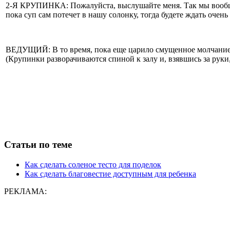
2-Я КРУПИНКА: Пожалуйста, выслушайте меня. Так мы вообще не
пока суп сам потечет в нашу солонку, тогда будете ждать очен
ВЕДУЩИЙ: В то время, пока еще царило смущенное молчание, 
(Крупинки разворачиваются спиной к залу и, взявшись за руки
Статьи по теме
Как сделать соленое тесто для поделок
Как сделать благовестие доступным для ребенка
РЕКЛАМА: