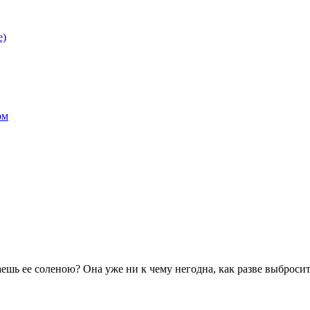
е)
ом
лаешь ее соленою? Она уже ни к чему негодна, как разве выброси