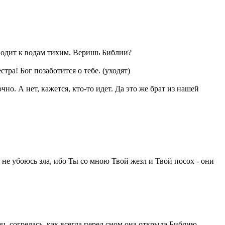
водит к водам тихим. Веришь Библии?
ра! Бог позаботится о тебе. (уходят)
но. А нет, кажется, кто-то идет. Да это же брат из нашей
не убоюсь зла, ибо Ты со мною Твой жезл и Твой посох - они
, согрелась, как всегда перед сном она открыла Библию.