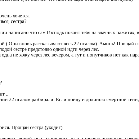
очень хочется.
ься, сестра?
ии написано что сам Господь покоит тебя на злачных пажитях, 
 ( Они вновь рассказывают весь 22 псалом). Аминь! Прощай сест
одой сестре предстояло одной идти через лес.
на не хожу через лес вечером, а тут и попутчиков нет как нароч
?
т ...
нии 22 псалом разбирали: Если пойду и долиною смертной тени, 
бойся. Прощай сестра.(уходит)
вшись, домой, она, напившись, чаю и хорошо поужинав, наконец