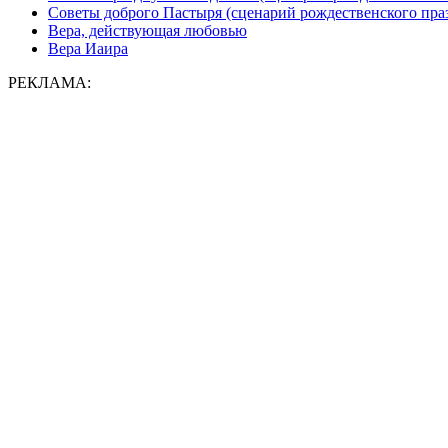
Советы доброго Пастыря (сценарий рождественского празд
Вера, действующая любовью
Вера Иаира
РЕКЛАМА: