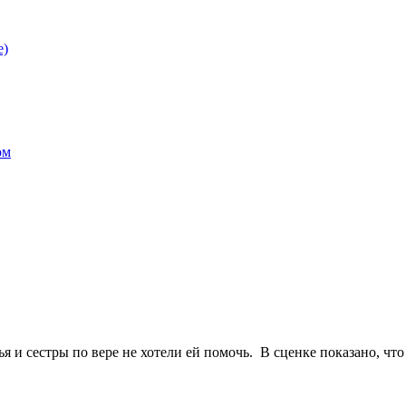
е)
ом
ья и сестры по вере не хотели ей помочь. В сценке показано, что