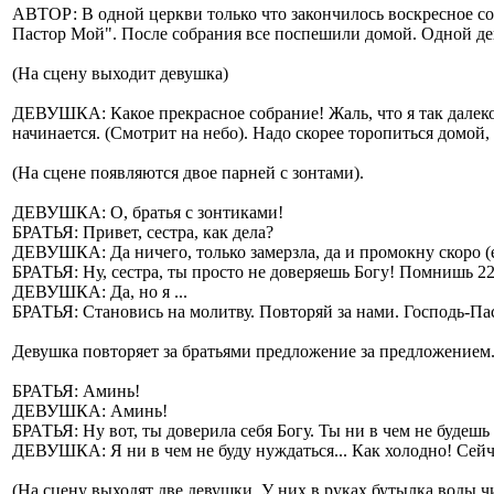
АВТОР: В одной церкви только что закончилось воскресное соб
Пастор Мой". После собрания все поспешили домой. Одной де
(На сцену выходит девушка)
ДЕВУШКА: Какое прекрасное собрание! Жаль, что я так далеко ж
начинается. (Смотрит на небо). Надо скорее торопиться домой,
(На сцене появляются двое парней с зонтами).
ДЕВУШКА: О, братья с зонтиками!
БРАТЬЯ: Привет, сестра, как дела?
ДЕВУШКА: Да ничего, только замерзла, да и промокну скоро (
БРАТЬЯ: Ну, сестра, ты просто не доверяешь Богу! Помнишь 22
ДЕВУШКА: Да, но я ...
БРАТЬЯ: Становись на молитву. Повторяй за нами. Господь-Паст
Девушка повторяет за братьями предложение за предложением
БРАТЬЯ: Аминь!
ДЕВУШКА: Аминь!
БРАТЬЯ: Ну вот, ты доверила себя Богу. Ты ни в чем не будешь 
ДЕВУШКА: Я ни в чем не буду нуждаться... Как холодно! Сейча
(На сцену выходят две девушки. У них в руках бутылка воды чи