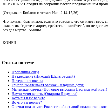
ДЕВУШКА: Сегодня на собрании пастор предложил нам прочитат
(Открывает Библию и читает Иак. 2:14-17,26)
Что пользы, братия мои, если кто говорит, что он имеет веру, 
скажет им: 'идите с миром, грейтесь и питайтесь', но не даст им
без дел мертва. Аминь!
КОНЕЦ
Статьи по теме
Пропавшая овца
На крещение (Николай Шалатовский)
Потерянная овечка
Группа "Маленькая овечка" (младшие дети)
Маленькая овечка (По горам высоким Пастырь мой идет)
Научи меня верить (Опарина Людмила)
Хоть вы и не верите
Во что вы верите?
Овечки празднуют Рождество (сценарий рождественского п