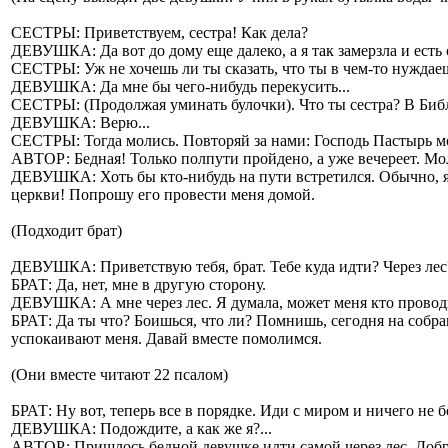
СЕСТРЫ: Приветствуем, сестра! Как дела?
ДЕВУШКА: Да вот до дому еще далеко, а я так замерзла и есть 
СЕСТРЫ: Уж не хочешь ли ты сказать, что ты в чем-то нуждаеш
ДЕВУШКА: Да мне бы чего-нибудь перекусить...
СЕСТРЫ: (Продолжая уминать булочки). Что ты сестра? В Библ
ДЕВУШКА: Верю...
СЕСТРЫ: Тогда молись. Повторяй за нами: Господь Пастырь мой
АВТОР: Бедная! Только полпути пройдено, а уже вечереет. Мол
ДЕВУШКА: Хоть бы кто-нибудь на пути встретился. Обычно, я од
церкви! Попрошу его провести меня домой.
(Подходит брат)
ДЕВУШКА: Приветствую тебя, брат. Тебе куда идти? Через лес
БРАТ: Да, нет, мне в другую сторону.
ДЕВУШКА: А мне через лес. Я думала, может меня кто проводи
БРАТ: Да ты что? Боишься, что ли? Помнишь, сегодня на собра
успокаивают меня. Давай вместе помолимся.
(Они вместе читают 22 псалом)
БРАТ: Ну вот, теперь все в порядке. Иди с миром и ничего не 
ДЕВУШКА: Подождите, а как же я?...
АВТОР: Пришлось бедной девушке идти самой через лес. Добра