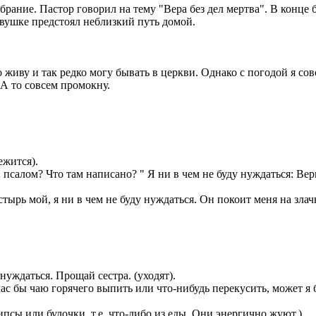
рание. Пастор говорил на тему "Вера без дел мертва". В конце
вушке предстоял неблизкий путь домой.
иву и так редко могу бывать в церкви. Однако с погодой я совс
 А то совсем промокну.
ежится).
 псалом? Что там написано? " Я ни в чем не буду нуждаться: Ве
ырь мой, я ни в чем не буду нуждаться. Он покоит меня на злачны
.
нуждаться. Прощай сестра. (уходят).
с бы чаю горячего выпить или что-нибудь перекусить, может я б
псы или булочки, т.е. что-либо из еды. Они энергично жуют.)