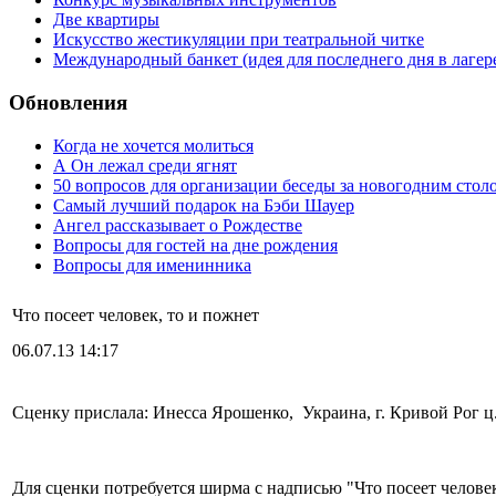
Две квартиры
Искусство жестикуляции при театральной читке
Международный банкет (идея для последнего дня в лагер
Обновления
Когда не хочется молиться
А Он лежал среди ягнят
50 вопросов для организации беседы за новогодним стол
Самый лучший подарок на Бэби Шауер
Ангел рассказывает о Рождестве
Вопросы для гостей на дне рождения
Вопросы для именинника
Что посеет человек, то и пожнет
06.07.13 14:17
Сценку прислала: Инесса Ярошенко, Украина, г. Кривой Рог ц
Для сценки потребуется ширма с надписью "Что посеет человек