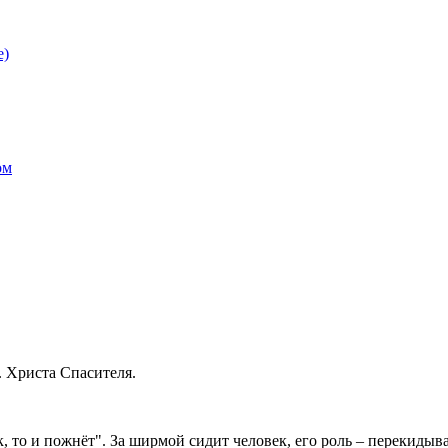
е)
ом
. Христа Спасителя.
, то и пожнёт". За ширмой сидит человек, его роль – перекидыв