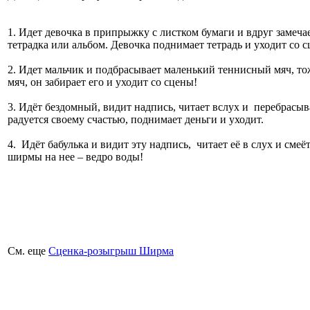
1. Идет девочка в припрыжку с листком бумаги и вдруг замечае
тетрадка или альбом. Девочка поднимает тетрадь и уходит со с
2. Идет мальчик и подбрасывает маленький теннисный мяч, то
мяч, он забирает его и уходит со сцены!
3. Идёт бездомный, видит надпись, читает вслух и перебрасыв
радуется своему счастью, поднимает деньги и уходит.
4. Идёт бабулька и видит эту надпись, читает её в слух и смеё
ширмы на нее – ведро воды!
См. еще
Сценка-розыгрыш Ширма