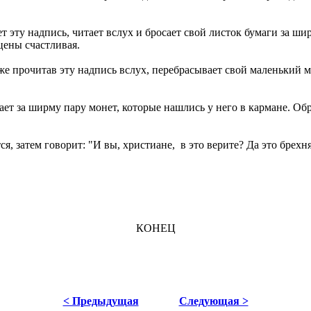
т эту надпись, читает вслух и бросает свой листок бумаги за ши
цены счастливая.
же прочитав эту надпись вслух, перебрасывает свой маленький 
ает за ширму пару монет, которые нашлись у него в кармане. О
тся, затем говорит: "И вы, христиане, в это верите? Да это брех
КОНЕЦ
< Предыдущая
Следующая >