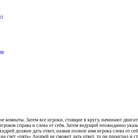
е)
ом
не комнаты. Затем все игроки, стоящие в кругу, начинают двига
роков справа и слева от себя. Затем ведущий неожиданно указы
 Андрей должен дать ответ, назвав полное имя игрока слева от себ
 на счет «пять» Андрей не сможет дать ответ, то он проиграл и 