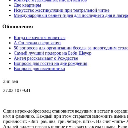
Две квартиры
Искусство жестикуляции при театральной читке
Международный банкет (идея для последнего дня в лагер
Обновления
Когда не хочется молиться
А Он лежал среди ягнят
50 вопросов для организации беседы за новогодним стол
Самый лучший подарок на Бэби Шауер
Ангел рассказывает о Рождестве
Вопросы для гостей на дне рождения
Вопросы для именинника
Зип-зэп
27.02.10 09:41
Один игрок-доброволец становится ведущим и встает в середи
имя и фамилию. Каждый при этом старается запомнить имена иг
произносит: «Зип- раз, два, три, четыре, пять». На счет «пять»
Андрей должен назвать полное имя своего соседа справа. Если