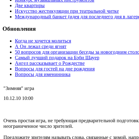
Две квартиры
Искусство жестикуляции при театральной читке
Международный банкет (идея для последнего дня в лагер
Обновления
Когда не хочется молиться
А Он лежал среди ягнят
50 вопросов для организации беседы за новогодним стол
Самый лучший подарок на Бэби Шауер
Ангел рассказывает о Рождестве
Вопросы для гостей на дне рождения
Вопросы для именинника
"Зимняя" игра
10.12.10 10:00
Очень простая игра, не требующая предварительной подготовки
неограниченное число зрителей.
Предложите зрителям называть слова, связанные с зимой, наприм