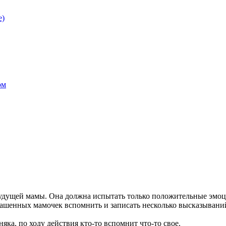
е)
ом
будущей мамы. Она должна испытать только положительные эмоци
глашенных мамочек вспомнить и записать несколько высказыван
яка, по ходу действия кто-то вспомнит что-то свое.