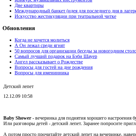
Две квартиры
Международный банкет (идея для последнего дня в лагер
Искусство жестикуляции при театральной читке
Обновления
Когда не хочется молиться
А Он лежал среди ягнят
50 вопросов для организации беседы за новогодним стол
Самый лучший подарок на Бэби Шауер
Ангел рассказывает о Рождестве
Вопросы для гостей на дне рождения
Вопросы для именинника
Детский лепет
12.12.09 10:58
Baby Shower
- вечеринка для поднятия хорошего настроения 
Или разговоры детей - детский лепет. Заранее попросите при
А потом просто прочитайте детский лепет на вечеринке, наверн