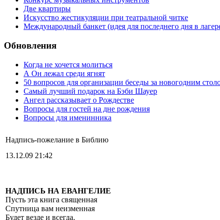
Две квартиры
Искусство жестикуляции при театральной читке
Международный банкет (идея для последнего дня в лагер
Обновления
Когда не хочется молиться
А Он лежал среди ягнят
50 вопросов для организации беседы за новогодним стол
Самый лучший подарок на Бэби Шауер
Ангел рассказывает о Рождестве
Вопросы для гостей на дне рождения
Вопросы для именинника
Надпись-пожелание в Библию
13.12.09 21:42
НАДПИСЬ НА ЕВАНГЕЛИЕ
Пусть эта книга священная
Спутница вам неизменная
Будет везде и всегда.