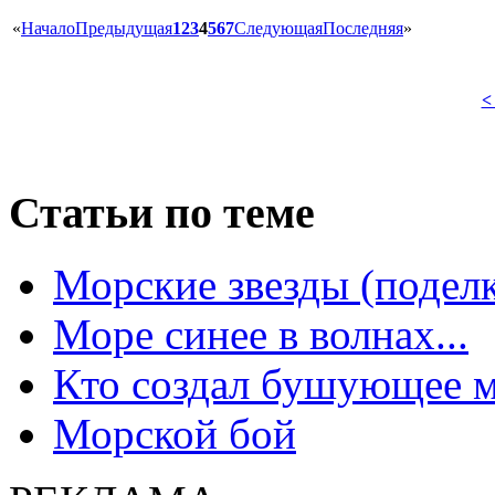
«
Начало
Предыдущая
1
2
3
4
5
6
7
Следующая
Последняя
»
<
Статьи по теме
Морские звезды (поделк
Море синее в волнах...
Кто создал бушующее м
Морской бой