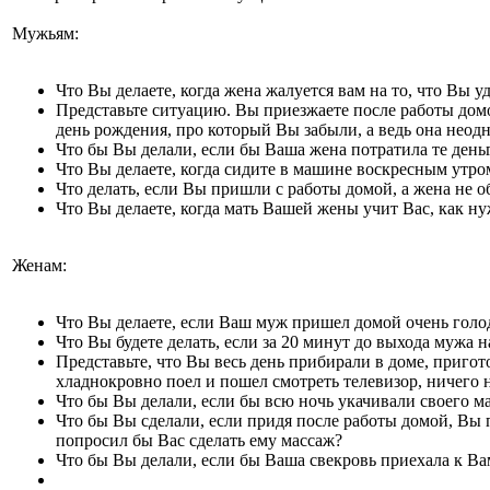
Мужьям:
Что Вы делаете, когда жена жалуется вам на то, что Вы у
Представьте ситуацию. Вы приезжаете после работы домой
день рождения, про который Вы забыли, а ведь она неод
Что бы Вы делали, если бы Ваша жена потратила те деньг
Что Вы делаете, когда сидите в машине воскресным утром
Что делать, если Вы пришли с работы домой, а жена не 
Что Вы делаете, когда мать Вашей жены учит Вас, как ну
Женам:
Что Вы делаете, если Ваш муж пришел домой очень голо
Что Вы будете делать, если за 20 минут до выхода мужа н
Представьте, что Вы весь день прибирали в доме, пригот
хладнокровно поел и пошел смотреть телевизор, ничего 
Что бы Вы делали, если бы всю ночь укачивали своего ма
Что бы Вы сделали, если придя после работы домой, Вы 
попросил бы Вас сделать ему массаж?
Что бы Вы делали, если бы Ваша свекровь приехала к Вам