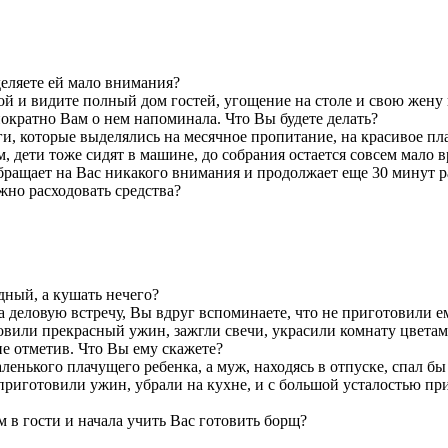
деляете ей мало внимания?
 и видите полный дом гостей, угощение на столе и свою жену в 
нократно Вам о нем напоминала. Что Вы будете делать?
и, которые выделялись на месячное пропитание, на красивое пла
, дети тоже сидят в машине, до собрания остается совсем мало в
обращает на Вас никакого внимания и продолжает еще 30 минут р
жно расходовать средства?
дный, а кушать нечего?
а деловую встречу, Вы вдруг вспоминаете, что не приготовили ем
овили прекрасный ужин, зажгли свечи, украсили комнату цветами
не отметив. Что Вы ему скажете?
ленького плачущего ребенка, а муж, находясь в отпуске, спал бы
приготовили ужин, убрали на кухне, и с большой усталостью при
 в гости и начала учить Вас готовить борщ?