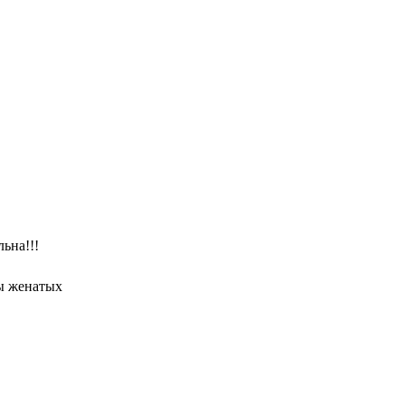
ьна!!!
ы женатых