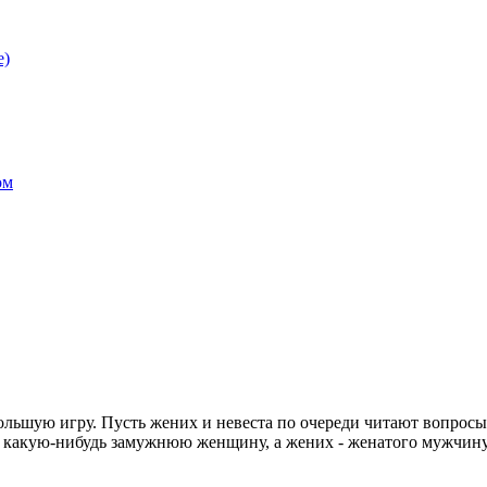
е)
ом
ольшую игру. Пусть жених и невеста по очереди читают вопросы,
ть какую-нибудь замужнюю женщину, а жених - женатого мужчину