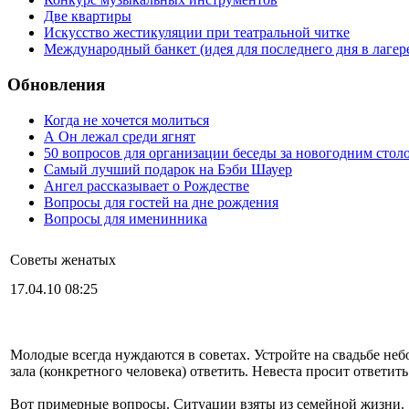
Две квартиры
Искусство жестикуляции при театральной читке
Международный банкет (идея для последнего дня в лагер
Обновления
Когда не хочется молиться
А Он лежал среди ягнят
50 вопросов для организации беседы за новогодним стол
Самый лучший подарок на Бэби Шауер
Ангел рассказывает о Рождестве
Вопросы для гостей на дне рождения
Вопросы для именинника
Советы женатых
17.04.10 08:25
Молодые всегда нуждаются в советах. Устройте на свадьбе неб
зала (конкретного человека) ответить. Невеста просит ответи
Вот примерные вопросы. Ситуации взяты из семейной жизни.