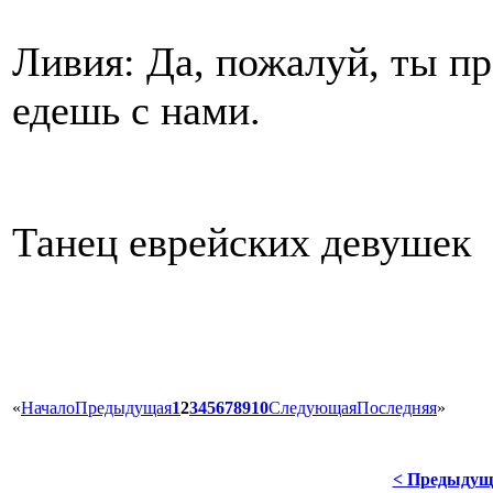
Ливия: Да, пожалуй, ты пра
едешь с нами.
Танец еврейских девушек
«
Начало
Предыдущая
1
2
3
4
5
6
7
8
9
10
Следующая
Последняя
»
< Предыдущ