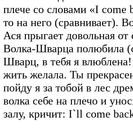
плече со словами «I come b
то на него (сравнивает). 
Ася прыгает довольная от 
Волка-Шварца полюбила (о
Шварц, в тебя я влюблена! 
жить желала. Ты прекрасен,
пойду я за тобой в лес др
волка себе на плечо и уно
залу, кричит: I`ll come bac