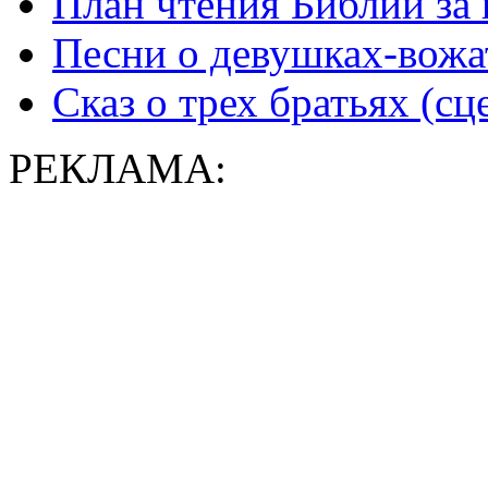
План чтения Библии за 
Песни о девушках-вожат
Сказ о трех братьях (сц
РЕКЛАМА: