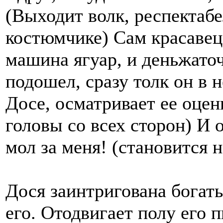
(Выходит волк, респектаб
костюмчике) Сам красавец,
машина ягуар, и деньжато
подошел, сразу толк он в 
Досе, осматривает ее оце
головы со всех сторон) И 
мол за меня! (становится н
Дося заинтригована богат
его. Отодвигает полу его 