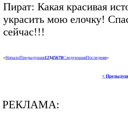
Пират: Какая красивая ист
украсить мою елочку! Спас
сейчас!!!
«
Начало
Предыдущая
1
2
3
4
5
6
7
8
Следующая
Последняя
»
< Предыдущ
РЕКЛАМА: