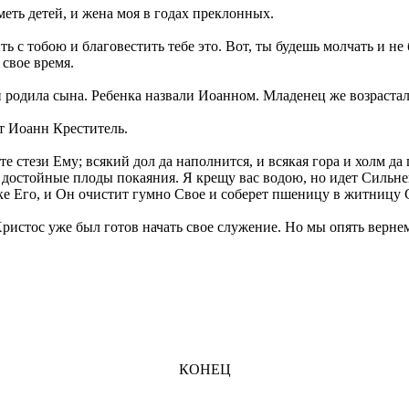
меть детей, и жена моя в годах преклонных.
ь с тобою и благовестить тебе это. Вот, ты будешь молчать и не
 свое время.
 и родила сына. Ребенка назвали Иоанном. Младенец же возраста
ит Иоанн Креститель.
е стези Ему; всякий дол да наполнится, и всякая гора и холм д
 достойные плоды покаяния. Я крещу вас водою, но идет Сильне
уке Его, и Он очистит гумно Свое и соберет пшеницу в житницу
ристос уже был готов начать свое служение. Но мы опять вернем
КОНЕЦ