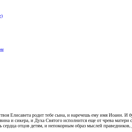
е)
ом
твоя Елисавета родит тебе сына, и наречешь ему имя Иоанн. И бу
ь вина и сикера, и Духа Святого исполнится еще от чрева матери
ть сердца отцов детям, и непокорным образ мыслей праведников