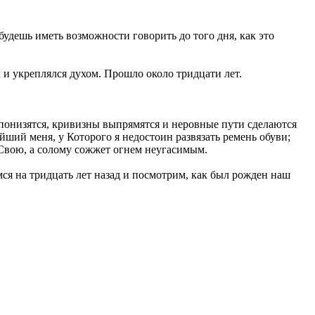
 будешь иметь возможности говорить до того дня, как это
л и укреплялся духом. Прошло около тридцати лет.
а понизятся, кривизны выпрямятся и неровные пути сделаются
йший меня, у Которого я недостоин развязать ремень обуви;
 Свою, а солому сожжет огнем неугасимым.
ся на тридцать лет назад и посмотрим, как был рожден наш