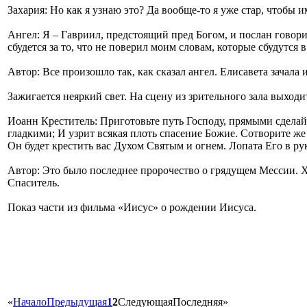
Захария: Но как я узнаю это? Да вообще-то я уже стар, чтобы и
Ангел: Я – Гавриил, предстоящий пред Богом, и послан говорит
сбудется за то, что не поверил моим словам, которые сбудутся в
Автор: Все произошло так, как сказал ангел. Елисавета зачала
Зажигается неяркий свет. На сцену из зрительного зала выход
Иоанн Креститель: Приготовьте путь Господу, прямыми сделайт
гладкими; И узрит всякая плоть спасение Божие. Сотворите же
Он будет крестить вас Духом Святым и огнем. Лопата Его в р
Автор: Это было последнее пророчество о грядущем Мессии. Х
Спаситель.
Показ части из фильма «Иисус» о рождении Иисуса.
«
Начало
Предыдущая
1
2
Следующая
Последняя
»