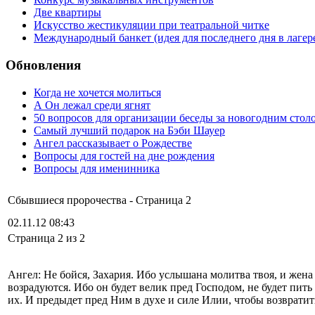
Две квартиры
Искусство жестикуляции при театральной читке
Международный банкет (идея для последнего дня в лагер
Обновления
Когда не хочется молиться
А Он лежал среди ягнят
50 вопросов для организации беседы за новогодним стол
Самый лучший подарок на Бэби Шауер
Ангел рассказывает о Рождестве
Вопросы для гостей на дне рождения
Вопросы для именинника
Сбывшиеся пророчества - Cтраница 2
02.11.12 08:43
Cтраница 2 из 2
Ангел: Не бойся, Захария. Ибо услышана молитва твоя, и жена 
возрадуются. Ибо он будет велик пред Господом, не будет пит
их. И предыдет пред Ним в духе и силе Илии, чтобы возврати