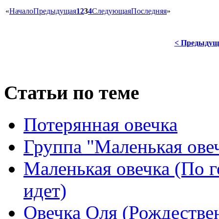
«
Начало
Предыдущая
1
2
3
4
Следующая
Последняя
»
< Предыдущ
Статьи по теме
Потерянная овечка
Группа "Маленькая ове
Маленькая овечка (По 
идет)
Овечка Оля (Рождествен