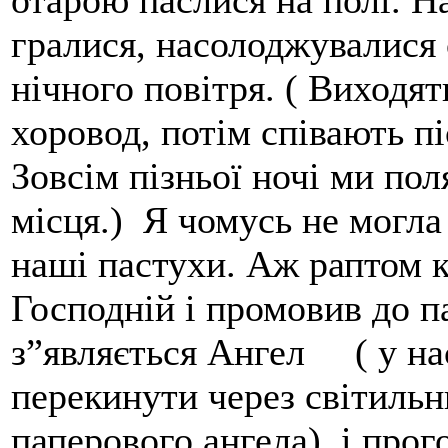
гралися, насолоджувалися
нічного повітря. ( Виходят
хоровод, потім співають п
Зовсім пізньої ночі ми пол
місця.) Я чомусь не могла
наші пастухи. Аж раптом к
Господній і промовив до 
з”являється Ангел ( у на
перекинути через світильни
паперового ангела) і прог