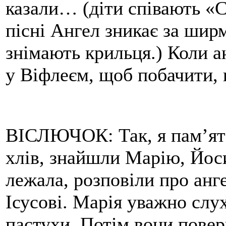
казали… (діти співають «
пісні Ангел зникає за ширм
знімають крильця.) Коли а
у Віфлеєм, щоб побачити, 
ВІСЛЮЧОК: Так, я пам’ят
хлів, знайшли Марію, Йоси
лежала, розповіли про анг
Ісусові. Марія уважно слу
пастухи. Потім вони повер