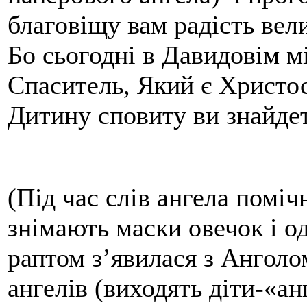
благовіщу вам радість вел
Бо сьогодні в Давидовім мі
Спаситель, Який є Христос
Дитину сповиту ви знайде
(Під час слів ангела поміч
знімають маски овечок і од
раптом з’явилася з Анголо
ангелів (виходять діти-«ан