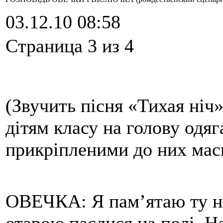
03.12.10 08:58
Cтраница 3 из 4
(Звучить пісня «Тихая ніч»
дітям класу на голову одя
прикріпленими до них мас
ОВЕЧКА: Я пам’ятаю ту ні
отарою паслися на полі. Н