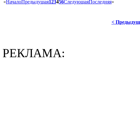
«
Начало
Предыдущая
1
2
3
4
5
6
Следующая
Последняя
»
< Предыдущ
РЕКЛАМА: