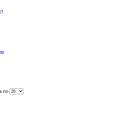
е)
ом
ь по