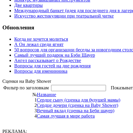
Две квартиры
Международный банкет (идея для последнего дня в лагер
Искусство жестикуляции при театральной читке
Обновления
Когда не хочется молиться
А Он лежал среди ягнят
50 вопросов для организации беседы за новогодним стол
Самый лучший подарок на Бэби Шауер
Ангел рассказывает о Рождестве
Вопросы для гостей на дне рождения
Вопросы для именинника
Сценки на Baby Shower
Фильтр по заголовкам
Показыват
№
Название
1
Сердце сыну (сценка для будущей мамы)
2
Сердце дочери (сценка на Baby Shower)
3
Вечный вклад (сценка на Беби шауер)
4
Самая лучшая в мире работа
РЕКЛАМА: