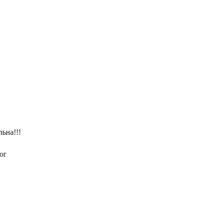
ьна!!!
ог