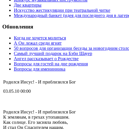
Две квартиры
Искусство жестикуляции при театральной читке
Международный банкет (идея для последнего дня в лагер
Обновления
Когда не хочется молиться
А Он лежал среди ягнят
50 вопросов для организации беседы за новогодним стол
Самый лучший подарок на Бэби Шауер
Ангел рассказывает о Рождестве
Вопросы для гостей на дне рождения
Вопросы для именинника
Родился Иисус! - И приблизился Бог
03.05.10 00:00
Родился Иисус! - И приблизился Бог
К землянам, в грехах утопавшим.
Как солнце. Его засияла любовь,
И стал Он Спасителем нашим.