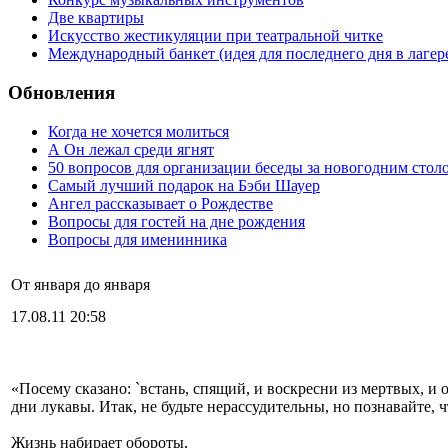
Две квартиры
Искусство жестикуляции при театральной читке
Международный банкет (идея для последнего дня в лагер
Обновления
Когда не хочется молиться
А Он лежал среди ягнят
50 вопросов для организации беседы за новогодним стол
Самый лучший подарок на Бэби Шауер
Ангел рассказывает о Рождестве
Вопросы для гостей на дне рождения
Вопросы для именинника
От января до января
17.08.11 20:58
«Посему сказано: `встань, спящий, и воскресни из мертвых, и 
дни лукавы. Итак, не будьте нерассудительны, но познавайте, ч
Жизнь набирает обороты,