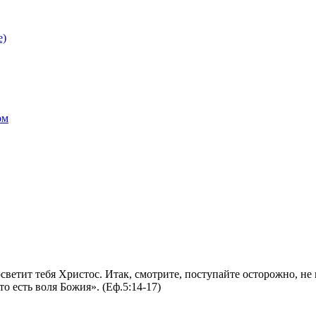
е)
ом
осветит тебя Христос. Итак, смотрите, поступайте осторожно, не
то есть воля Божия». (Еф.5:14-17)