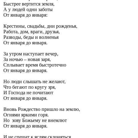
Быстрее вертится земля,
А у людей одни заботы
От января до января:
Крестины, свадьбы, дни рожденья,
Работа, дом, враги, друзья,
Разводы, беды и волненья
От января до января.
За утром наступает вечер,
За ночью – новая заря,
Сплывает время быстротечно
От января до января.
Но люди слышать не желают,
Что бегают по кругу зря,
И Господа не почитают
От января до января.
Вновь Рождество пришло на землю,
Огнями яркими горя.
Но зову Божьему не внемлют
От января до января.
И не спешат к яслям склоняться,