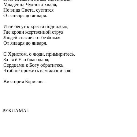
Младенца Чудного хваля,
Не видя Света, суетятся
От января до января.
И не бегут к креста подножью,
Где крови жертвенной струя
Людей спасает от безбожья
От января до января.
С Христом, о люди, примиритесь,
За всё Его благодаря,
Сердцами к Богу обратитесь,
Чтоб не прожить вам жизни зря!
Виктория Борисова
РЕКЛАМА: