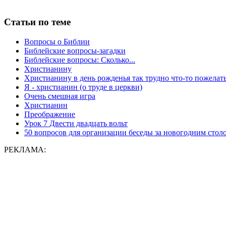
Статьи по теме
Вопросы о Библии
Библейские вопросы-загадки
Библейские вопросы: Сколько...
Христианину
Христианину в день рожденья так трудно что-то пожелат
Я - христианин (о труде в церкви)
Очень смешная игра
Христианин
Преображение
Урок 7 Двести двадцать вольт
50 вопросов для организации беседы за новогодним стол
РЕКЛАМА: