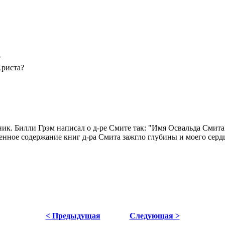
?
Христа?
ик. Билли Грэм написал о д-ре Смите так: "Имя Освальда Смита
енное содержание книг д-ра Смита зажгло глубины и моего серд
< Предыдущая
Следующая >