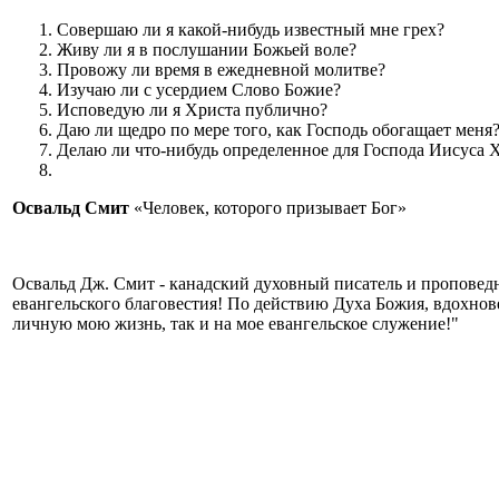
Совершаю ли я какой-нибудь известный мне грех?
Живу ли я в послушании Божьей воле?
Провожу ли время в ежедневной молитве?
Изучаю ли с усердием Слово Божие?
Исповедую ли я Христа публично?
Даю ли щедро по мере того, как Господь обогащает меня
Делаю ли что-нибудь определенное для Господа Иисуса 
Освальд Смит
«Человек, которого призывает Бог»
Освальд Дж. Смит - канадский духовный писатель и проповедн
евангельского благовестия! По действию Духа Божия, вдохнов
личную мою жизнь, так и на мое евангельское служение!"