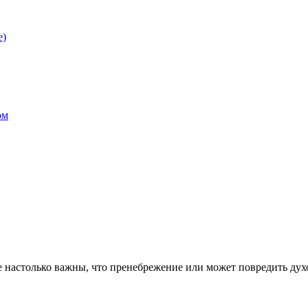
е)
ом
 настолько важны, что пренебрежение или может повредить ду