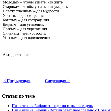
Молодым – чтобы узнать, как жить.
Старикам – чтобы узнать, как умереть.
Невежественным – для мудрости.
Ученым – для смирения.
Богатым – для сострадания.
Бедным – для утешения.
Слабым – для укрепления.
Сильным – для кротости.
Унылым – для вдохновения.
Автор, отзовись!
< Предыдущая
Следующая >
Статьи по теме
План чтения Библии за год: три отрывка в день
План чтения Библии (Ветхий завет параллельно с Новым