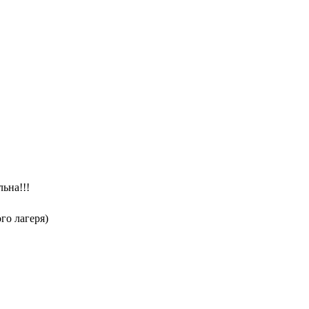
ьна!!!
го лагеря)