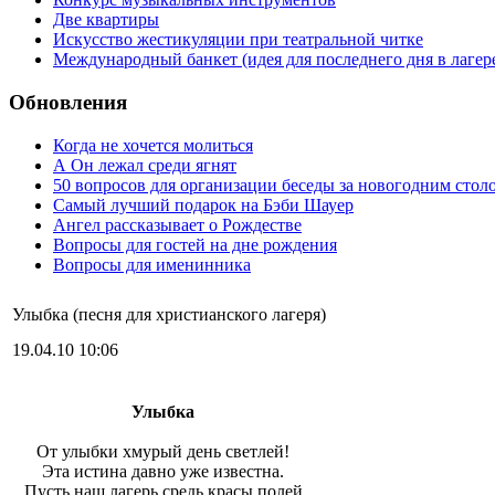
Две квартиры
Искусство жестикуляции при театральной читке
Международный банкет (идея для последнего дня в лагер
Обновления
Когда не хочется молиться
А Он лежал среди ягнят
50 вопросов для организации беседы за новогодним стол
Самый лучший подарок на Бэби Шауер
Ангел рассказывает о Рождестве
Вопросы для гостей на дне рождения
Вопросы для именинника
Улыбка (песня для христианского лагеря)
19.04.10 10:06
Улыбка
От улыбки хмурый день светлей!
Эта истина давно уже известна.
Пусть наш лагерь средь красы полей