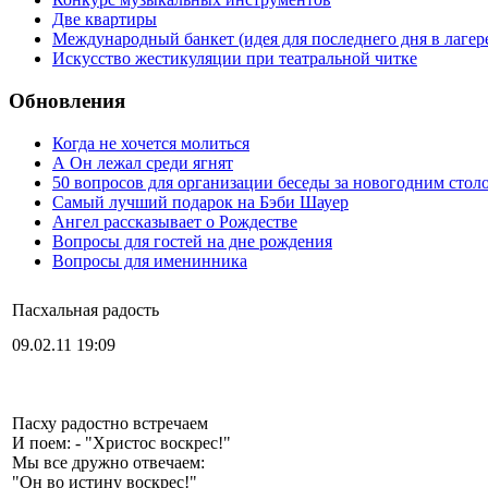
Две квартиры
Международный банкет (идея для последнего дня в лагер
Искусство жестикуляции при театральной читке
Обновления
Когда не хочется молиться
А Он лежал среди ягнят
50 вопросов для организации беседы за новогодним стол
Самый лучший подарок на Бэби Шауер
Ангел рассказывает о Рождестве
Вопросы для гостей на дне рождения
Вопросы для именинника
Пасхальная радость
09.02.11 19:09
Пасху радостно встречаем
И поем: - "Христос воскрес!"
Мы все дружно отвечаем:
"Он во истину воскрес!"