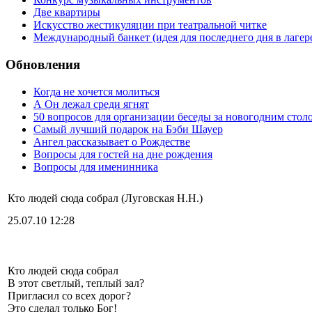
Две квартиры
Искусство жестикуляции при театральной читке
Международный банкет (идея для последнего дня в лагер
Обновления
Когда не хочется молиться
А Он лежал среди ягнят
50 вопросов для организации беседы за новогодним стол
Самый лучший подарок на Бэби Шауер
Ангел рассказывает о Рождестве
Вопросы для гостей на дне рождения
Вопросы для именинника
Кто людей сюда собрал (Луговская Н.Н.)
25.07.10 12:28
Кто людей сюда собрал
В этот светлый, теплый зал?
Пригласил со всех дорог?
Это сделал только Бог!