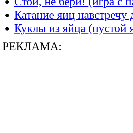
Стой, не бери! (игра с
Катание яиц навстречу 
Куклы из яйца (пустой
РЕКЛАМА: