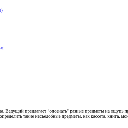
е)
ом
аза. Ведущий предлагает "опознать" разные предметы на ощупь 
- определить такие несъедобные предметы, как кассета, книга, мон