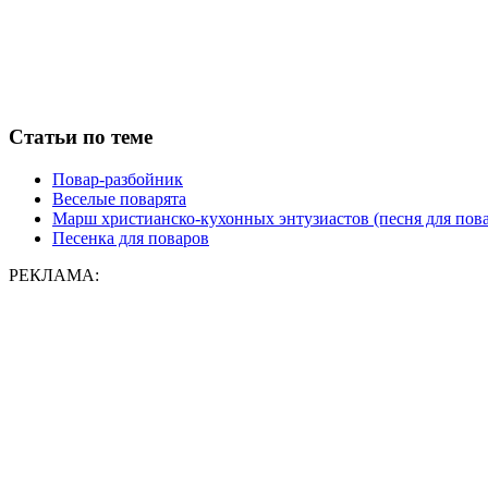
Статьи по теме
Повар-разбойник
Веселые поварята
Марш христианско-кухонных энтузиастов (песня для пова
Песенка для поваров
РЕКЛАМА: