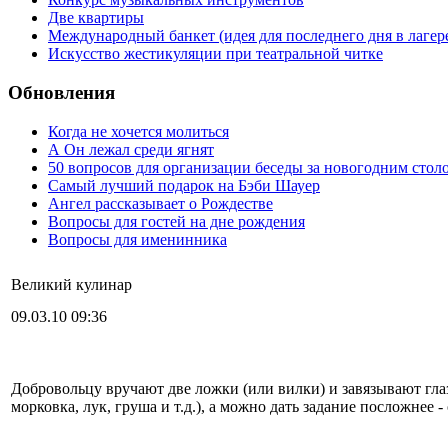
Две квартиры
Международный банкет (идея для последнего дня в лагер
Искусство жестикуляции при театральной читке
Обновления
Когда не хочется молиться
А Он лежал среди ягнят
50 вопросов для организации беседы за новогодним стол
Самый лучший подарок на Бэби Шауер
Ангел рассказывает о Рождестве
Вопросы для гостей на дне рождения
Вопросы для именинника
Великий кулинар
09.03.10 09:36
Добровольцу вручают две ложки (или вилки) и завязывают гл
морковка, лук, груша и т.д.), а можно дать задание посложнее 