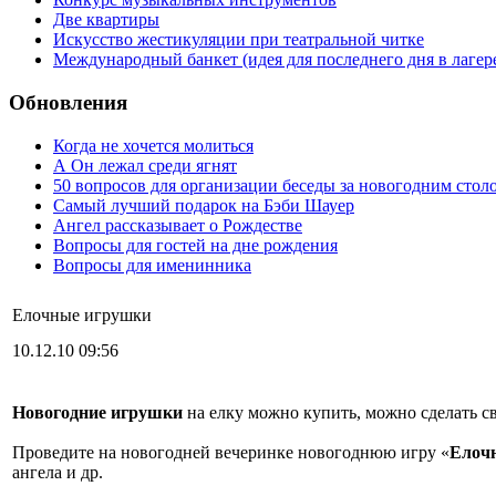
Две квартиры
Искусство жестикуляции при театральной читке
Международный банкет (идея для последнего дня в лагер
Обновления
Когда не хочется молиться
А Он лежал среди ягнят
50 вопросов для организации беседы за новогодним стол
Самый лучший подарок на Бэби Шауер
Ангел рассказывает о Рождестве
Вопросы для гостей на дне рождения
Вопросы для именинника
Елочные игрушки
10.12.10 09:56
Новогодние игрушки
на елку можно купить, можно сделать с
Проведите на новогодней вечеринке новогоднюю игру «
Елоч
ангела и др.