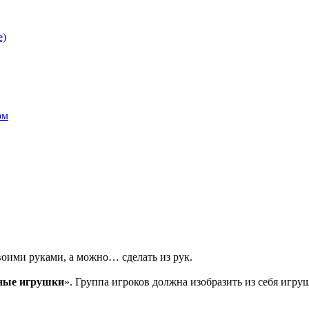
е)
ом
воими руками, а можно… сделать из рук.
ные игрушки
». Группа игроков должна изобразить из себя игру