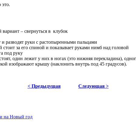
 это.
й вариант – свернуться в клубок
гу и разводят руки с растопыренными пальцами
й стоит за его спиной и показывает руками нимб над головой
га под руку
стоят, один лежит у них в ногах (это нижняя перекладина), одно
укой изображают крышу (наклонить внутрь под 45 градусов).
< Предыдущая
Следующая >
ки на Новый год