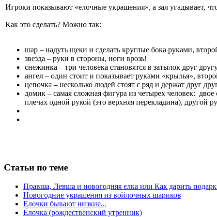
Игроки показывают «елочные украшения», а зал угадывает, что
Как это сделать? Можно так:
шар – надуть щеки и сделать круглые бока руками, второ
звезда – руки в стороны, ноги врозь!
снежинка – три человека становятся в затылок друг дру
ангел – один стоит и показывает руками «крылья», второ
цепочка – несколько людей стоят с ряд и держат друг дру
домик – самая сложная фигура из четырех человек: двое 
плечах одной рукой (это верхняя перекладина), другой р
Статьи по теме
Правша, Левша и новогодняя елка или Как дарить подар
Новогодние украшения из войлочных шариков
Елочки бывают низкие...
Ёлочка (рождественский утренник)