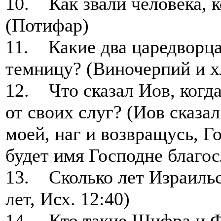
10. Как звали человека, 
(Потифар)
11. Какие два царедворц
темницу? (Виночерпий и х
12. Что сказал Иов, когд
от своих слуг? (Иов сказа
моей, наг и возвращусь, Го
будет имя Господне благо
13. Сколько лет Израильс
лет, Исх. 12:40)
14. Кто такие Шифра и Ф