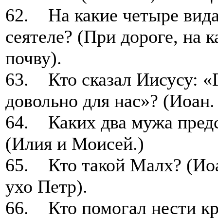
62. На какие четыре вида
сеятеле? (При дороге, на 
почву).
63. Кто сказал Иисусу: «
довольно для нас»? (Иоан.
64. Каких два мужа предс
(Илия и Моисей.)
65. Кто такой Малх? (Иоан
ухо Петр).
66. Кто помогал нести кр