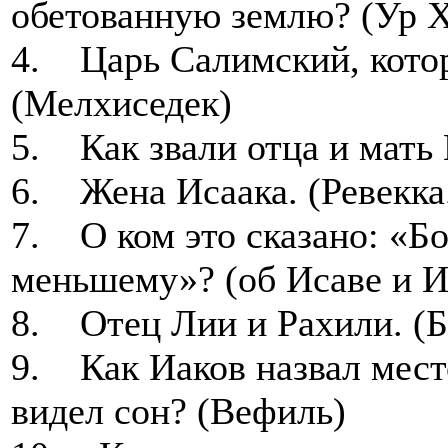
обетованную землю? (Ур 
4. Царь Салимский, котор
(Мелхиседек)
5. Как звали отца и мать 
6. Жена Исаака. (Ревекка
7. О ком это сказано: «Б
меньшему»? (об Исаве и И
8. Отец Лии и Рахили. (Б
9. Как Иаков назвал место
видел сон? (Вефиль)