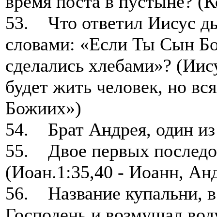
время поста в пустыне? (К
53. Что ответил Иисус дья
словами: «Если Ты Сын Бо
сделались хлебами»? (Иис
будет жить человек, но вс
Божиих»)
54. Брат Андрея, один из
55. Двое первых последов
(Иоан.1:35,40 - Иоанн, Ан
56. Название купальни, в
Господень и возмущал воду