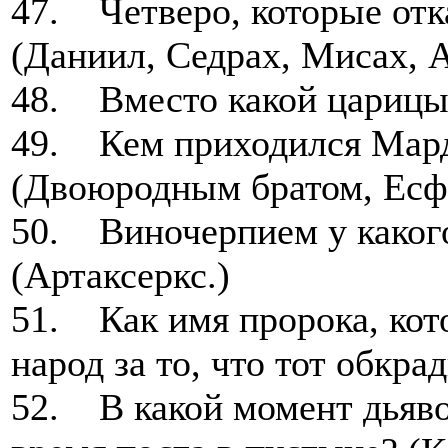
47. Четверо, которые отка
(Даниил, Седрах, Мисах, А
48. Вместо какой царицы 
49. Кем приходился Мард
(Двоюродным братом, Есф.
50. Виночерпием у каког
(Артаксеркс.)
51. Как имя пророка, кот
народ за то, что тот обкра
52. В какой момент дьяво