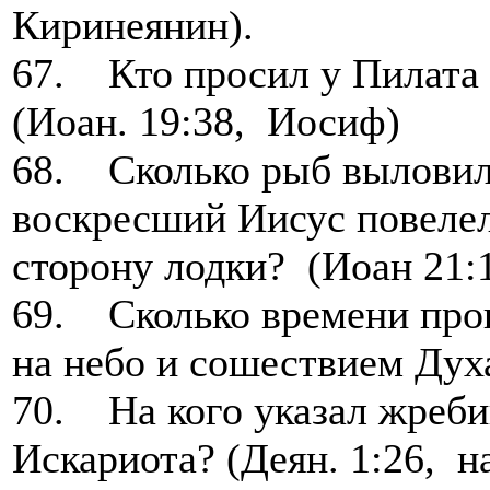
Киринеянин).
67. Кто просил у Пилата в
(Иоан. 19:38, Иосиф)
68. Сколько рыб выловили
воскресший Иисус повелел
сторону лодки? (Иоан 21:
69. Сколько времени про
на небо и сошествием Духа
70. На кого указал жреб
Искариота? (Деян. 1:26, 