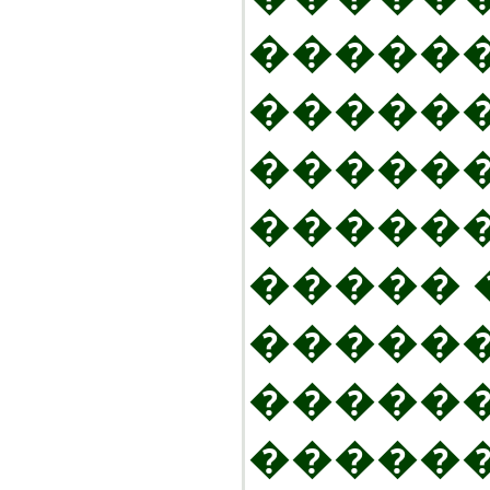
������
������
������
������
�����
������
������
������