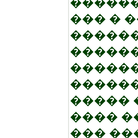
�����
��� � 
�����
�����
������
������
����� 
���� �
��� ��