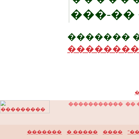
���-��
������� 
�������
�
����������� �� 
�������
� �����
����
"�