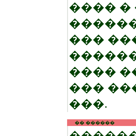
���� �
������
��� ��
�����
���� �
��� ��
���.
�� ������
�����