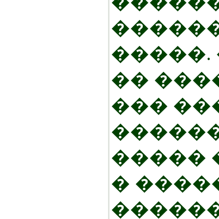
������
�����
�����.
�� ���
��� ��
�����
����� 
� ����
�����