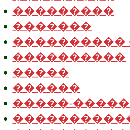
���������
�������
����������
����������
�����
������
�����-����
����������