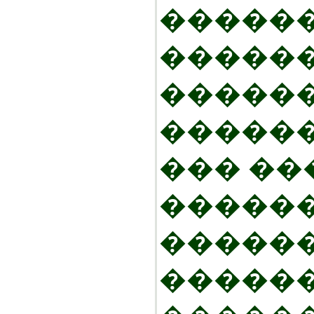
�����
�����
������
������
��� ��
������
������
�����