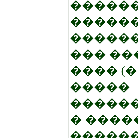
������
�����
������
��� ��
���� (
�����
�����
� ����
������