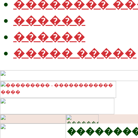
�������� �
������
������
����� �����
�������