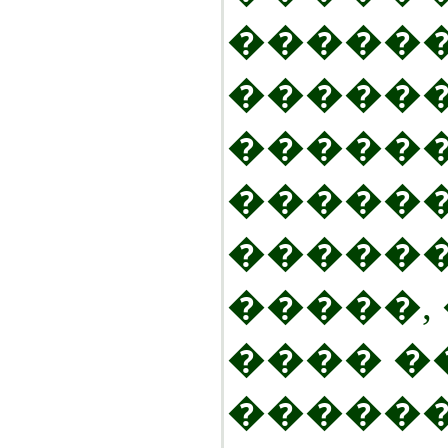
�����
������
������
������
������
�����,
���� �
������