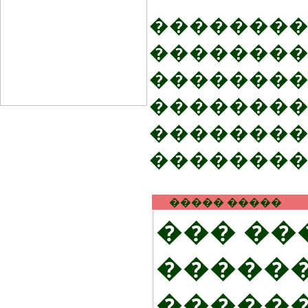
��������
��������
��������
��������
��������
��������
����� �����
��� ��
������
�����