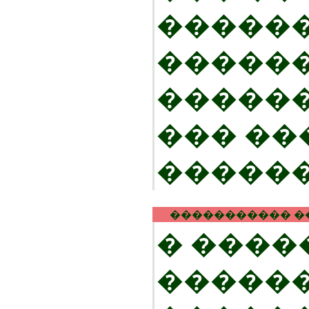
�����
������
������
��� ��
������
����������� �
� ����
�����