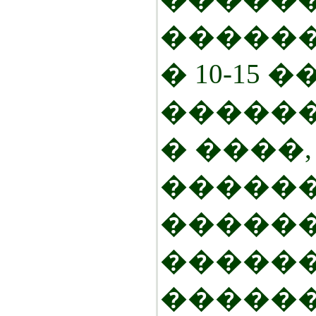
�����
� 10-15 
������
� ����
������
������
������
������ 