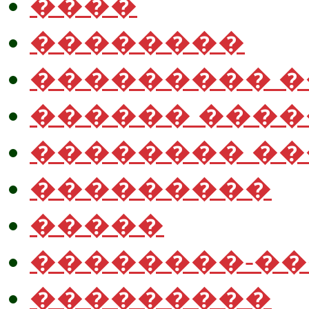
����
��������
��������� 
������ ����
�������� �
���������
�����
��������-�
���������