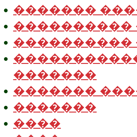
������� ��
����������
����������
����������
�������
������� ��
�������
����