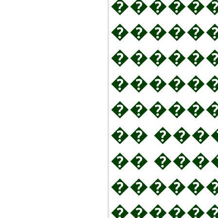
������
������
������
�����
������
�� ����
�� ���
�����
������