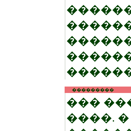
�����
�����
������
�����
������
���������
��� ��
����. 