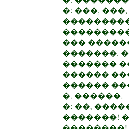
�: ���, ���
���������
���������
��� �����
�������. �
������� �
������ ���
������ ��
�. ������.
�: ��, ���
�������! �
��������! 