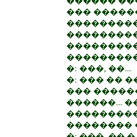
������ ���
��� �����
���������
���������
���������
����������
�: ���, ��...
�: ��� �� 
��� ������
������... 
���������
�������� 
�: ���, �� 