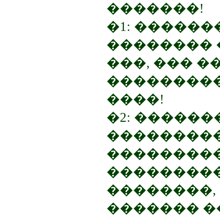
�������!
�1: �����
�������� 
���, ��� �
���������
����!
�2: ������
��������
��������
���������
��������,
������� �