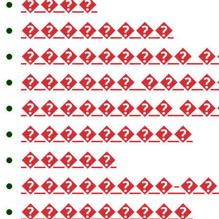
����
��������
��������� 
������ ����
�������� �
���������
�����
��������-�
���������