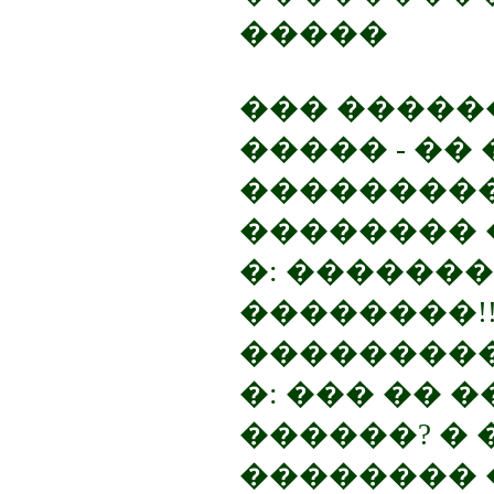
�����
��� ������
����� - ��
���������
�������� 
�: ��������
��������!
���������
�: ��� �� �
������? � 
�������� 