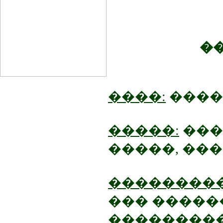
�
����:
����
�����:
���
�����, ��
���������
��� �����
��������