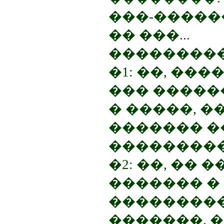
���-������!
�� ���...
��������
�1: ��, ��
��� �����
� �����, 
������� �
���������
�2: ��, ��
������� �
��������
�������. 