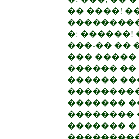
�� ����! �
����������
�: ������!
���-�� �� 
��� �����
������ ��
������ ���
���������
������� �
�������� 
������� � 
���������