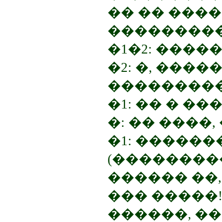
�� �� ����
���������
�1�2: �����
�2: �, ����
���������
�1: �� � �
�: �� ����,
�1: ������
(���������
������ ��,
��� �����!
������, �