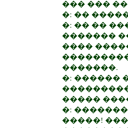
��� ��� �
�: �� ����
�: �� �� �
������� �
���� ����
���������
�������.
�: ������ 
���������
����� ���
�: �������
�����! ���