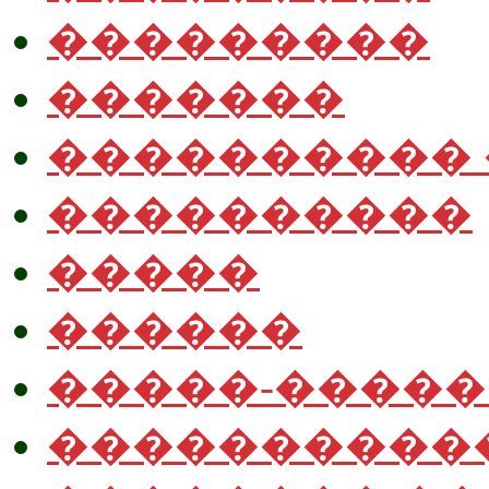
���������
�������
����������
����������
�����
������
�����-����
����������