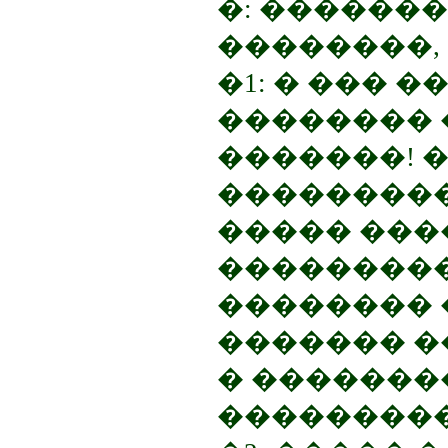
�: �������
��������,
�1: � ��� 
�������� 
�������! �
���������
����� ���
���������
�������� �
������� �
� �������
���������