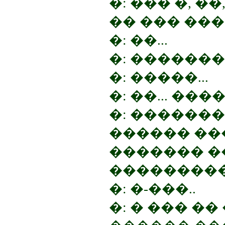
�: ��� �, �
�� ��� ���
�: ��...
�: �������!
�: �����...
�: ��... �
�: �������
������ ��
������� �
���������
�: �-���..
�: � ��� ��