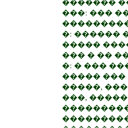
������� �
���: ��� �
���������
�: ������ 
����� ����
��� � �� 
�: � ��� �
����� ��� 
�����, ��
���, ����
���������
���������