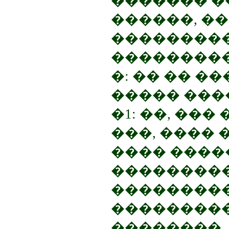
������� �
������, ��
��������
���������
�: �� �� �
����� ���
�1: ��, ��
���, ���� 
���� ����
���������
���������
���������
��������.