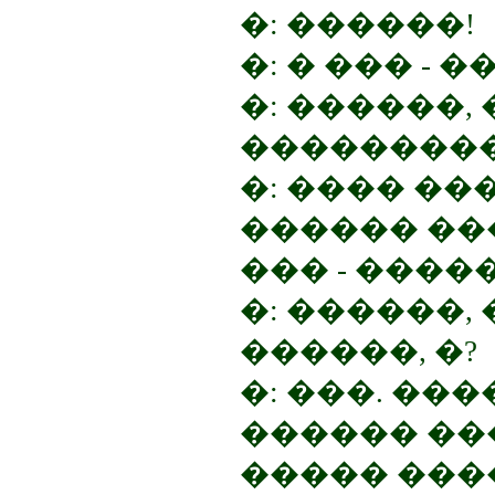
�: ������!
�: � ��� - �
�: ������,
����������
�: ���� ��
������ ���
��� - �����
�: ������,
������, �?
�: ���. ��
������ ��
����� ���