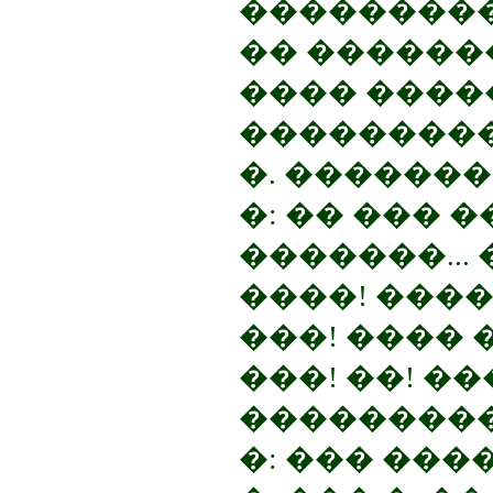
���������
�� �������
���� ����
�����������
�. �������.
�: �� ��� �
�������...
����! ����
���! ���� 
���! ��! ���
���������
�: ��� ���