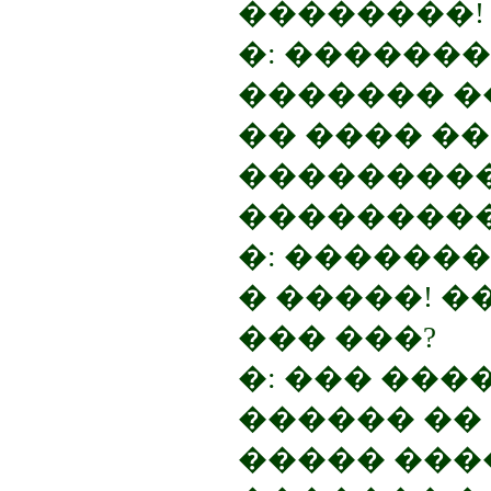
��������!
�: �������
������� �
�� ���� �
���������
���������
�: ������
� �����! �
��� ���?
�: ��� ��
������ �� 
����� ����