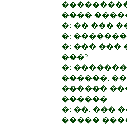
���������
���� ����
�: �� ��� 
�: �������
�: ��� ���
���?
�: �������
������, �
������ ���
������...
�: ��, ���
����� ����