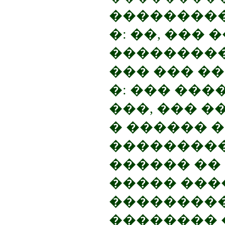
���������
�: ��, ��� 
���������
��� ��� �
�: ��� ��
���, ��� �
� ������ 
���������
������ ��
����� ���
���������
�������� 