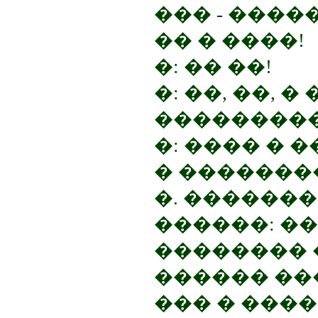
��� - ����
�� � ����!
�: �� ��!
�: ��, ��, �
����������
�: ���� � 
� �������
�. ������
������: ��
��������
������ ��
��� � ���