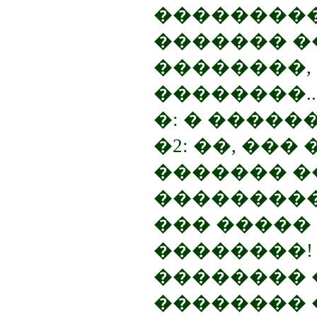
���������
������� �
��������,
��������..
�: � �����
�2: ��, ���
������� ��
���������
��� ����� 
��������!
�������� 
�������� 