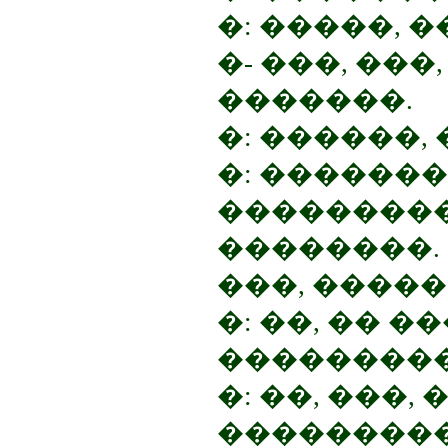
�: �����, 
�- ���, ���
�������.
�: ������,
�: �������
���������
��������. 
���, ����
�: ��, �� 
���������
�: ��, ���
���������