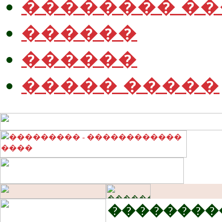
�������� �
������
������
����� �����
��������