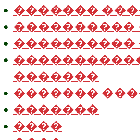
������� ��
����������
����������
����������
�������
������� ��
�������
����