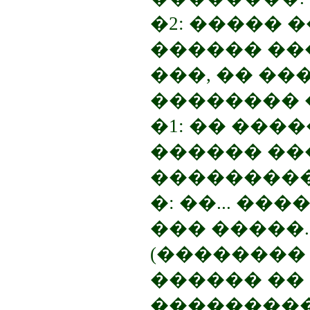
�2: ����� 
������ ���
���, �� ��
�������� 
�1: �� ����
������ ���
���������
�: ��... ��
��� �����..
(��������
������ ��
���������