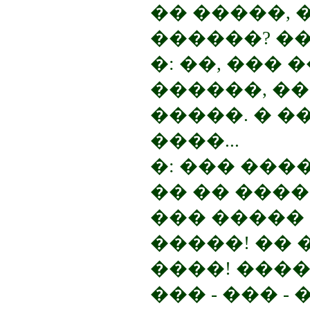
�� �����, 
������? ��
�: ��, ��� 
������, �
�����. � �
����...
�: ��� ���
�� �� ���
��� �����
�����! �� 
����! �����
��� - ��� -