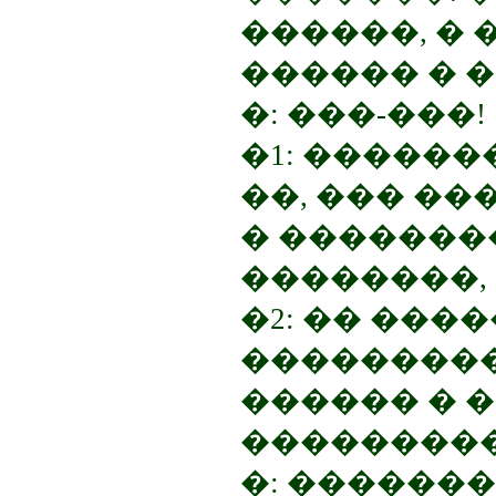
������, � 
������ � �
�: ���-���!
�1: ������
��, ��� �
� �������
��������,
�2: �� ���
���������
������ � 
���������
�: �������