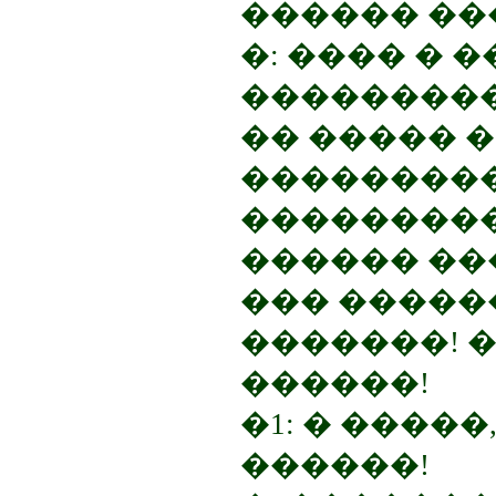
������ ��
�: ���� � 
���������
�� ����� 
��������
���������
������ ��
��� �����
�������! 
������!
�1: � ����
������!