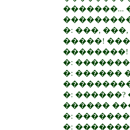
�������...
���������
�: ���, ���
�����! ���
��������!
�: �������
�: ������ 
����������
�: ������?
������ ��
�: �������
�: �������!