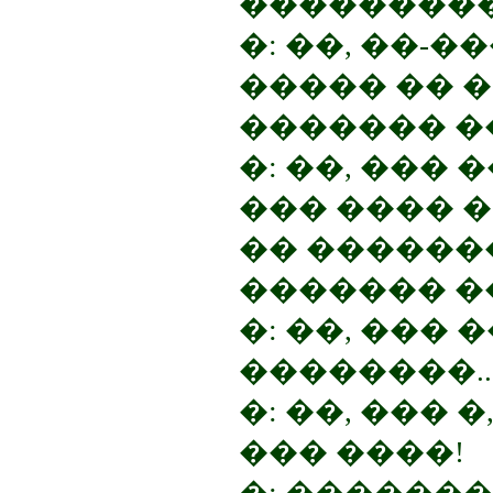
���������.
�: ��, ��-
����� �� 
������� �
�: ��, ��� 
��� ���� 
�� ������
������� �
�: ��, ��� 
��������..
�: ��, ��� 
��� ����!
�: �������