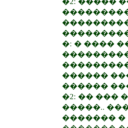
�2: ����� 
��������
��������
���������
�: � ���� 
���������
��������
������ ���
������ ��
�2: �� ��� 
�����.. ��
������� � 